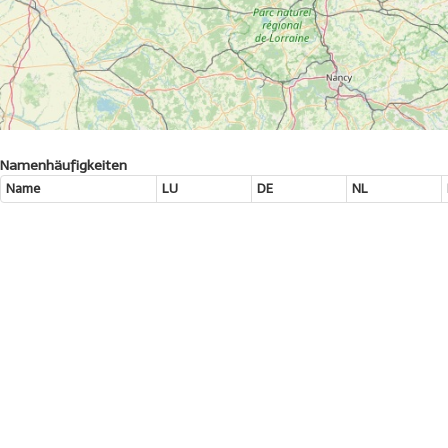
Namenhäufigkeiten
Name
LU
DE
NL